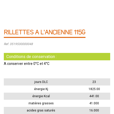
RILLETTES A L'ANCIENNE 115G
Ref. 3519530000048
Conditions de conservation :
A conserver entre 0°C et 4°C
jours DLC
23
énergie Kj
1825.00
énergie Kcal
441.00
matières grasses
41.000
acides gras saturés
16.000