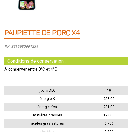
PAUPIETTE DE PORC X4
Ref. 3519530001236
Conditions de conservation :
A conserver entre 0°C et 4°C
jours DLC
10
énergie Kj
958.00
énergie Kcal
231.00
matières grasses
17.000
acides gras saturés
6.700
glucides
0.500