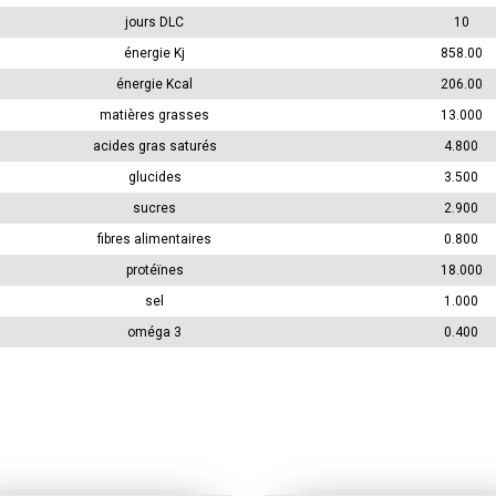
jours DLC
10
énergie Kj
858.00
énergie Kcal
206.00
matières grasses
13.000
acides gras saturés
4.800
glucides
3.500
sucres
2.900
fibres alimentaires
0.800
protéïnes
18.000
sel
1.000
oméga 3
0.400