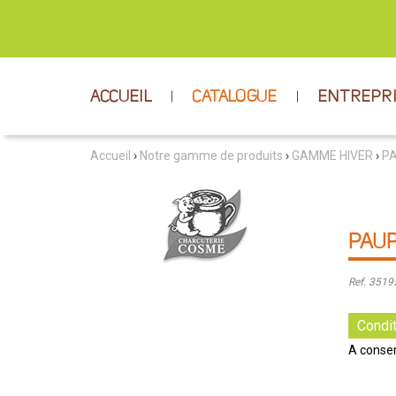
ACCUEIL
CATALOGUE
ENTREPR
Accueil
›
Notre gamme de produits
›
GAMME HIVER
›
P
PAUP
Ref. 351
Condit
A conser