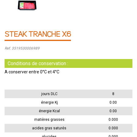
STEAK TRANCHE X6
Ref. 3519530006989
Conditions de conservation :
A conserver entre 0°C et 4°C
jours DLC
8
énergie Kj
0.00
énergie Kcal
0.00
matières grasses
0.000
acides gras saturés
0.000
glucides
0.000