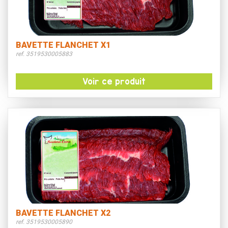
BAVETTE FLANCHET X1
ref. 3519530005883
Voir ce produit
BAVETTE FLANCHET X2
ref. 3519530005890