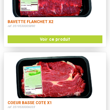
BAVETTE FLANCHET X2
ref. 3519530005890
Voir ce produit
COEUR BASSE COTE X1
ref. 3519530006033