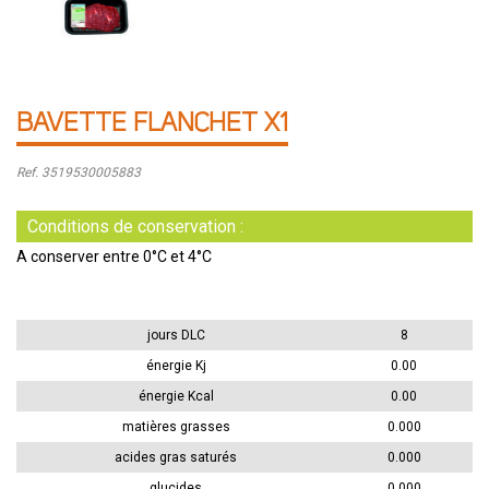
BAVETTE FLANCHET X1
Ref. 3519530005883
Conditions de conservation :
A conserver entre 0°C et 4°C
jours DLC
8
énergie Kj
0.00
énergie Kcal
0.00
matières grasses
0.000
acides gras saturés
0.000
glucides
0.000