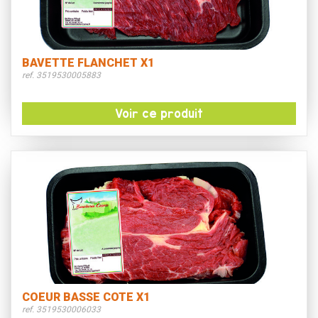
BAVETTE FLANCHET X1
ref. 3519530005883
Voir ce produit
COEUR BASSE COTE X1
ref. 3519530006033