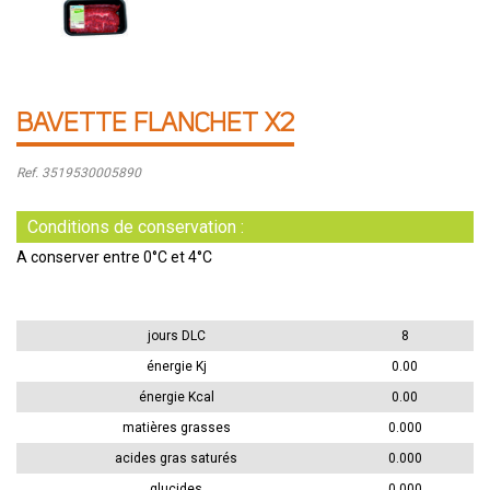
BAVETTE FLANCHET X2
Ref. 3519530005890
Conditions de conservation :
A conserver entre 0°C et 4°C
jours DLC
8
énergie Kj
0.00
énergie Kcal
0.00
matières grasses
0.000
acides gras saturés
0.000
glucides
0.000