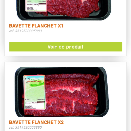
BAVETTE FLANCHET X1
ref. 3519530005883
Voir ce produit
BAVETTE FLANCHET X2
ref. 3519530005890