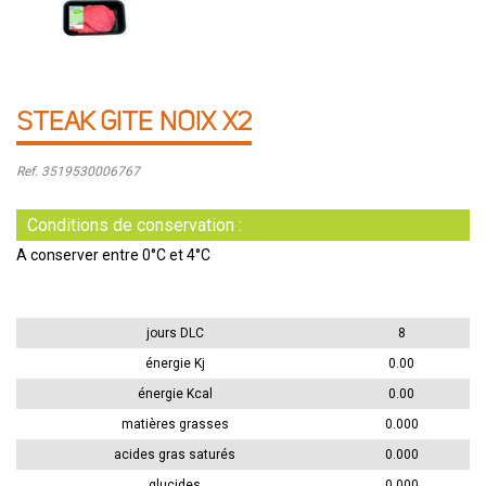
STEAK GITE NOIX X2
Ref. 3519530006767
Conditions de conservation :
A conserver entre 0°C et 4°C
jours DLC
8
énergie Kj
0.00
énergie Kcal
0.00
matières grasses
0.000
acides gras saturés
0.000
glucides
0.000