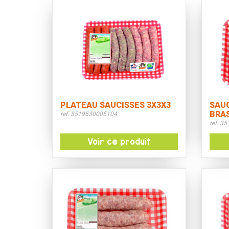
PLATEAU SAUCISSES 3X3X3
SAU
BRA
ref. 3519530005104
ref. 3
Voir ce produit