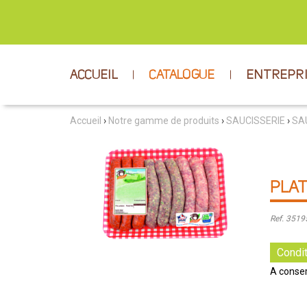
ACCUEIL
CATALOGUE
ENTREPR
Accueil
›
Notre gamme de produits
›
SAUCISSERIE
›
SA
PLAT
Ref. 351
Condit
A conser