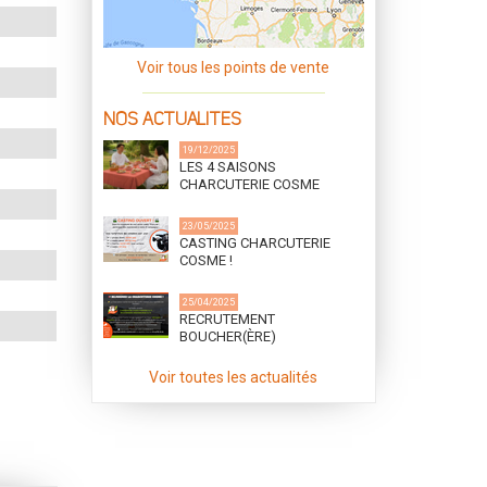
Voir tous les points de vente
NOS ACTUALITES
19/12/2025
LES 4 SAISONS
CHARCUTERIE COSME
23/05/2025
CASTING CHARCUTERIE
COSME !
25/04/2025
RECRUTEMENT
BOUCHER(ÈRE)
DÉSOSSEUR(SE) (h/f) ET
CUISINIER(ÈRE)
Voir toutes les actualités
CHARCUTIER(ÈRE) (h/f)