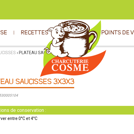
ISE
RECETTES
POINTS DE 
UCISSES
› PLATEAU SAUCISSES 3X3X3
EAU SAUCISSES 3X3X3
9530005104
ions de conservation :
ver entre 0°C et 4°C