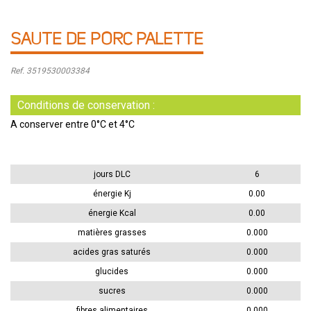
SAUTE DE PORC PALETTE
Ref. 3519530003384
Conditions de conservation :
A conserver entre 0°C et 4°C
jours DLC
6
énergie Kj
0.00
énergie Kcal
0.00
matières grasses
0.000
acides gras saturés
0.000
glucides
0.000
sucres
0.000
fibres alimentaires
0.000