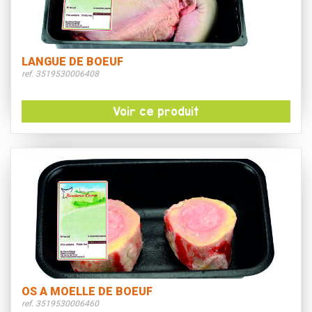
LANGUE DE BOEUF
ref. 3519530006408
Voir ce produit
OS A MOELLE DE BOEUF
ref. 3519530006460