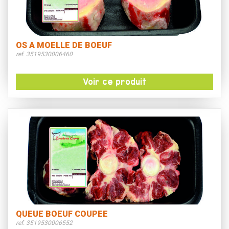
OS A MOELLE DE BOEUF
ref. 3519530006460
Voir ce produit
QUEUE BOEUF COUPEE
ref. 3519530006552