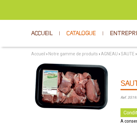
ACCUEIL
CATALOGUE
ENTREPR
Accueil
›
Notre gamme de produits
›
AGNEAU
›
SAUTE
›
SAU
Ref. 351
Condit
A conser