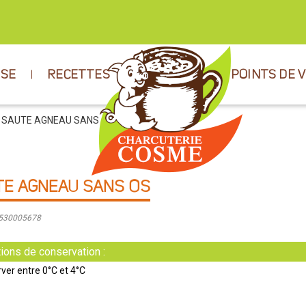
ISE
RECETTES
POINTS DE 
 SAUTE AGNEAU SANS OS
TE AGNEAU SANS OS
9530005678
ions de conservation :
ver entre 0°C et 4°C