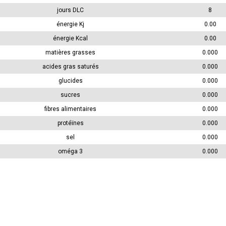
jours DLC
8
énergie Kj
0.00
énergie Kcal
0.00
matières grasses
0.000
acides gras saturés
0.000
glucides
0.000
sucres
0.000
fibres alimentaires
0.000
protéïnes
0.000
sel
0.000
oméga 3
0.000