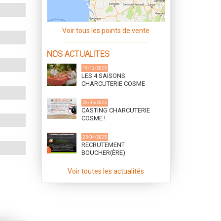
Voir tous les points de vente
NOS ACTUALITES
19/12/2025
LES 4 SAISONS
CHARCUTERIE COSME
23/05/2025
CASTING CHARCUTERIE
COSME !
25/04/2025
RECRUTEMENT
BOUCHER(ÈRE)
DÉSOSSEUR(SE) (h/f) ET
CUISINIER(ÈRE)
Voir toutes les actualités
CHARCUTIER(ÈRE) (h/f)