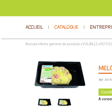
ACCUEIL
CATALOGUE
ENTREPR
Accueil
›
Notre gamme de produits
›
VOLAILLE
›
ROTI 
MELO
Ref. 351
Condit
A conser