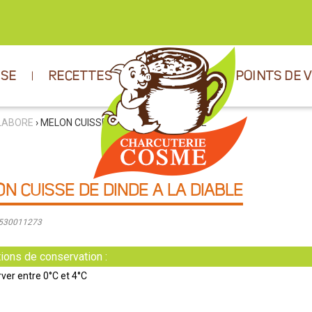
ISE
RECETTES
POINTS DE 
ELABORE
› MELON CUISSE DE DINDE A LA DIABLE
N CUISSE DE DINDE A LA DIABLE
9530011273
ions de conservation :
ver entre 0°C et 4°C