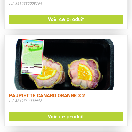
ref. 3519530008754
Voir ce produit
PAUPIETTE CANARD ORANGE X 2
ref. 3519530009942
Voir ce produit