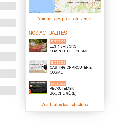
Voir tous les points de vente
NOS ACTUALITES
19/12/2025
LES 4 SAISONS
CHARCUTERIE COSME
23/05/2025
CASTING CHARCUTERIE
COSME !
25/04/2025
RECRUTEMENT
BOUCHER(ÈRE)
DÉSOSSEUR(SE) (h/f) ET
CUISINIER(ÈRE)
Voir toutes les actualités
CHARCUTIER(ÈRE) (h/f)