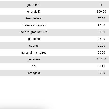
jours DLC
8
énergie Kj
369.00
énergie Kcal
87.00
matières grasses
1.600
acides gras saturés
0.100
glucides
0.500
sucres
0.200
fibres alimentaires
0.000
protéïnes
18.000
sel
0.110
oméga 3
0.000