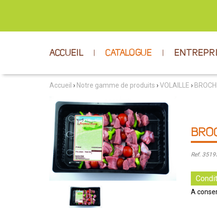
ACCUEIL
CATALOGUE
ENTREPR
Accueil
›
Notre gamme de produits
›
VOLAILLE
›
BROCHE
BROC
Ref. 351
Condit
A conser