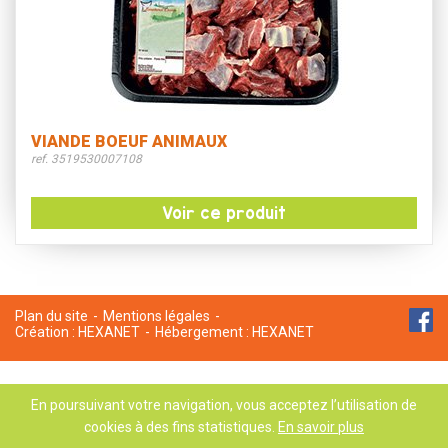
VIANDE BOEUF ANIMAUX
ref. 3519530007108
Voir ce produit
Plan du site
Mentions légales
Création :
HEXANET
Hébergement :
HEXANET
En poursuivant votre navigation, vous acceptez l’utilisation de
cookies à des fins statistiques.
En savoir plus