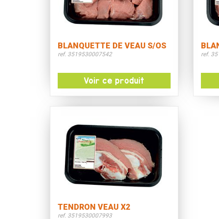
BLANQUETTE DE VEAU S/OS
BLA
ref. 3519530007542
ref. 3
Voir ce produit
TENDRON VEAU X2
ref. 3519530007993