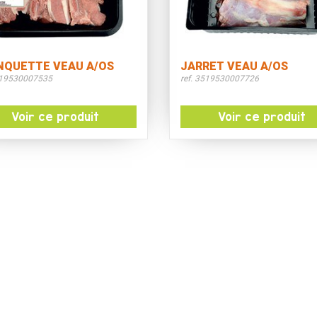
NQUETTE VEAU A/OS
JARRET VEAU A/OS
519530007535
ref. 3519530007726
Voir ce produit
Voir ce produit