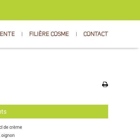
VENTE
FILIÈRE COSME
CONTACT
nts
cl de crème
 oignon