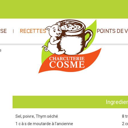
ISE
RECETTES
POINTS DE 
e
Ingredie
Sel, poivre, Thym séché
8 t
1 c à s de moutarde à l'ancienne
2 c