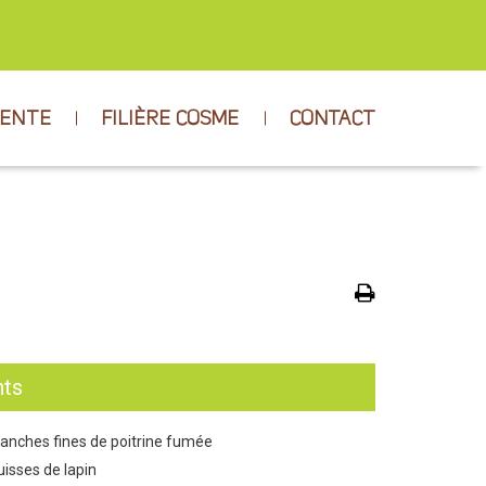
VENTE
FILIÈRE COSME
CONTACT
nts
ranches fines de poitrine fumée
uisses de lapin