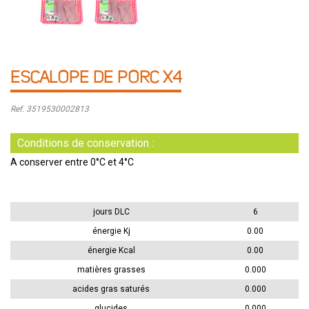
ESCALOPE DE PORC X4
Ref. 3519530002813
Conditions de conservation :
A conserver entre 0°C et 4°C
jours DLC
6
énergie Kj
0.00
énergie Kcal
0.00
matières grasses
0.000
acides gras saturés
0.000
glucides
0.000