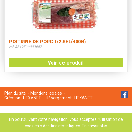
POITRINE DE PORC 1/2 SEL(400G)
ref. 3519530003087
Voir ce produit
Plan du site
Mentions légales
Création :
HEXANET
Hébergement :
HEXANET
En poursuivant votre navigation, vous acceptez l’utilisation de
cookies à des fins statistiques.
En savoir plus