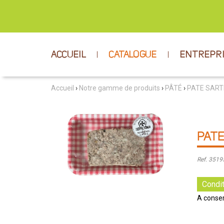
ACCUEIL
CATALOGUE
ENTREPR
Accueil
›
Notre gamme de produits
›
PÂTÉ
›
PATE SART
PATE
Ref. 351
Condit
A conser