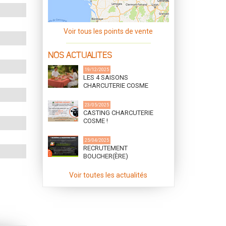
Voir tous les points de vente
NOS ACTUALITES
19/12/2025
LES 4 SAISONS
CHARCUTERIE COSME
23/05/2025
CASTING CHARCUTERIE
COSME !
25/04/2025
RECRUTEMENT
BOUCHER(ÈRE)
DÉSOSSEUR(SE) (h/f) ET
CUISINIER(ÈRE)
Voir toutes les actualités
CHARCUTIER(ÈRE) (h/f)