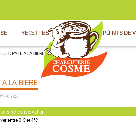
ISE
RECETTES
POINTS DE 
HOIS
› PATE A LA BIERE
 A LA BIERE
9530014106
ions de conservation :
ver entre 0°C et 4°C