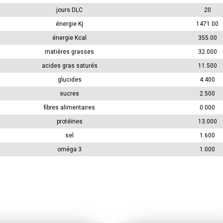
jours DLC
20
énergie Kj
1471.00
énergie Kcal
355.00
matières grasses
32.000
acides gras saturés
11.500
glucides
4.400
sucres
2.500
fibres alimentaires
0.000
protéïnes
13.000
sel
1.600
oméga 3
1.000