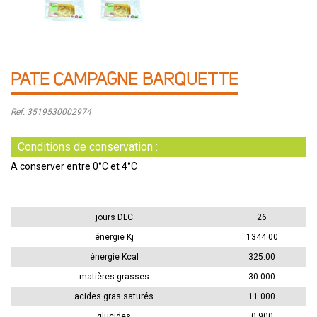
PATE CAMPAGNE BARQUETTE
Ref. 3519530002974
Conditions de conservation :
A conserver entre 0°C et 4°C
jours DLC
26
énergie Kj
1344.00
énergie Kcal
325.00
matières grasses
30.000
acides gras saturés
11.000
glucides
0.900