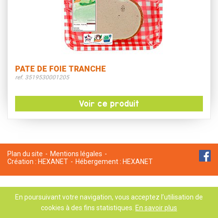
PATE DE FOIE TRANCHE
ref. 3519530001205
Voir ce produit
Plan du site
Mentions légales
Création :
HEXANET
Hébergement :
HEXANET
En poursuivant votre navigation, vous acceptez l’utilisation de
cookies à des fins statistiques.
En savoir plus