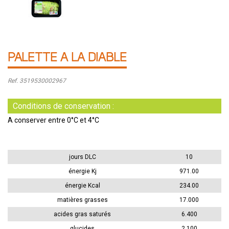
PALETTE A LA DIABLE
Ref. 3519530002967
Conditions de conservation :
A conserver entre 0°C et 4°C
jours DLC
10
énergie Kj
971.00
énergie Kcal
234.00
matières grasses
17.000
acides gras saturés
6.400
glucides
2.100