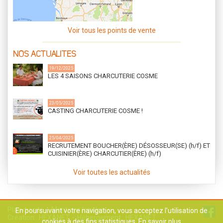
Voir tous les points de vente
NOS ACTUALITES
19/12/2025
LES 4 SAISONS CHARCUTERIE COSME
23/05/2025
CASTING CHARCUTERIE COSME !
25/04/2025
RECRUTEMENT BOUCHER(ÈRE) DÉSOSSEUR(SE) (h/f) ET
CUISINIER(ÈRE) CHARCUTIER(ÈRE) (h/f)
Voir toutes les actualités
Plan du site
Mentions légales
En poursuivant votre navigation, vous acceptez l’utilisation de
Création :
HEXANET
Hébergement :
HEXANET
cookies à des fins statistiques.
En savoir plus