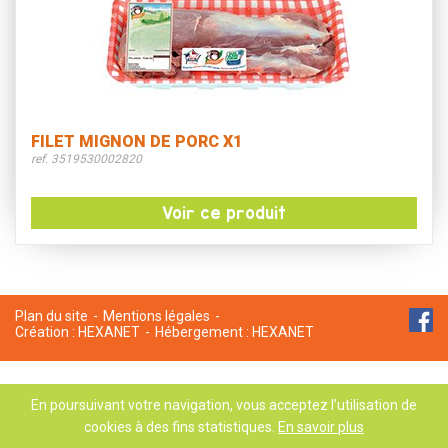
FILET MIGNON DE PORC X1
ref. 3519530002820
Voir ce produit
Plan du site
Mentions légales
Création :
HEXANET
Hébergement :
HEXANET
En poursuivant votre navigation, vous acceptez l’utilisation de
cookies à des fins statistiques.
En savoir plus