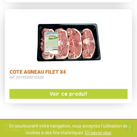
COTE AGNEAU FILET X4
ref. 3519530010528
Voir ce produit
Plan du site
Mentions légales
En poursuivant votre navigation, vous acceptez l’utilisation de
Création :
HEXANET
Hébergement :
HEXANET
cookies à des fins statistiques.
En savoir plus