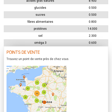
acides gras saturés
8.900
glucides
0.500
sucres
0.500
fibres alimentaires
0.800
protéïnes
14.000
sel
2.300
oméga 3
0.600
POINTS DE VENTE
Trouvez un point de vente près de chez vous.