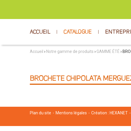
ACCUEIL
CATALOGUE
ENTREPR
Accueil
›
Notre gamme de produits
›
GAMME ÉTÉ
› BR
BROCHETE CHIPOLATA MERGUE
Plan du site
Mentions légales
Création :
HEXANET