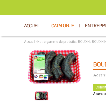
ACCUEIL
CATALOGUE
ENTREPR
Accueil
›
Notre gamme de produits
›
BOUDIN
›
BOUDIN 
BOUD
Ref. 351
Condit
A conser