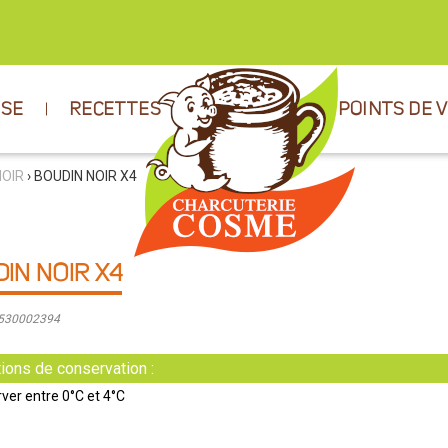
ISE
RECETTES
POINTS DE 
NOIR
› BOUDIN NOIR X4
IN NOIR X4
9530002394
ions de conservation :
ver entre 0°C et 4°C