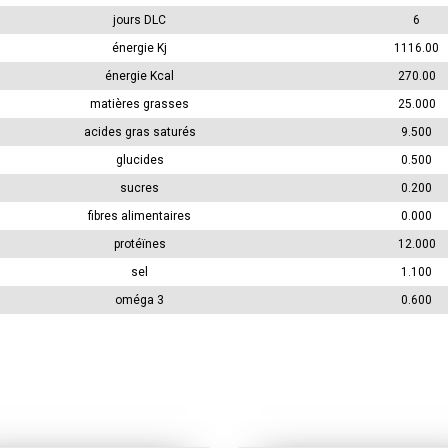
jours DLC
6
énergie Kj
1116.00
énergie Kcal
270.00
matières grasses
25.000
acides gras saturés
9.500
glucides
0.500
sucres
0.200
fibres alimentaires
0.000
protéïnes
12.000
sel
1.100
oméga 3
0.600