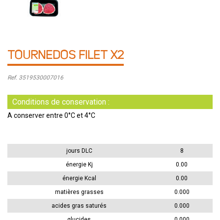
TOURNEDOS FILET X2
Ref. 3519530007016
Conditions de conservation :
A conserver entre 0°C et 4°C
jours DLC
8
énergie Kj
0.00
énergie Kcal
0.00
matières grasses
0.000
acides gras saturés
0.000
glucides
0.000