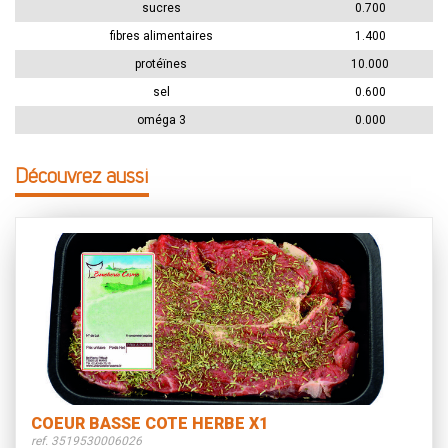
sucres
0.700
fibres alimentaires
1.400
protéïnes
10.000
sel
0.600
oméga 3
0.000
Découvrez aussi
COEUR BASSE COTE HERBE X1
ref. 3519530006026