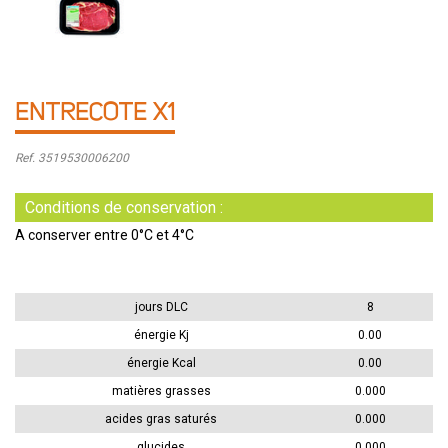
ENTRECOTE X1
Ref. 3519530006200
Conditions de conservation :
A conserver entre 0°C et 4°C
jours DLC
8
énergie Kj
0.00
énergie Kcal
0.00
matières grasses
0.000
acides gras saturés
0.000
glucides
0.000