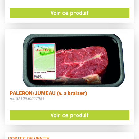
Voir ce produit
PALERON/JUMEAU (v. a braiser)
ref. 3519530007054
Voir ce produit