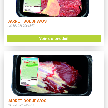
JARRET BOEUF A/OS
ref. 3519530006347
Voir ce produit
JARRET BOEUF S/OS
ref. 3519530007511