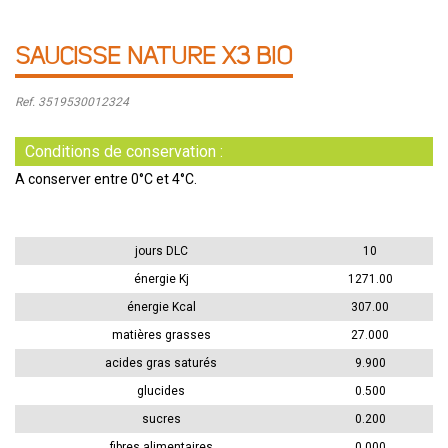
SAUCISSE NATURE X3 BIO
Ref. 3519530012324
Conditions de conservation :
A conserver entre 0°C et 4°C.
jours DLC
10
énergie Kj
1271.00
énergie Kcal
307.00
matières grasses
27.000
acides gras saturés
9.900
glucides
0.500
sucres
0.200
fibres alimentaires
0.000