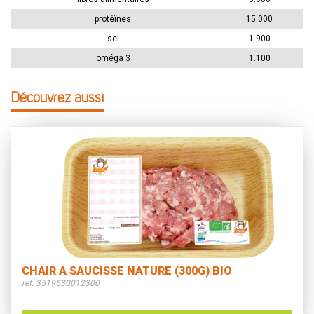
protéïnes
15.000
sel
1.900
oméga 3
1.100
Découvrez aussi
CHAIR A SAUCISSE NATURE (300G) BIO
ref. 3519530012300